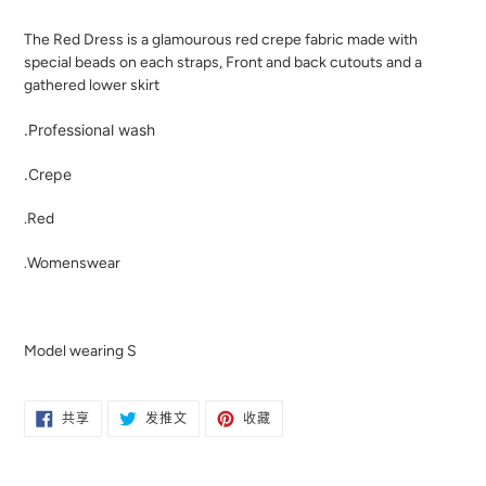
将
产
The Red Dress is a glamourous red crepe fabric made with
品
special beads on each straps, Front and back cutouts and a
添
gathered lower skirt
加
到
.Professional wash
您
的
.Crepe
购
物
.Red
车
.Womenswear
Model wearing S
在
在
固
共享
发推文
收藏
FACEBOOK
TWITTER
定
上
上
在
共
发
PINTEREST
享
推
上
文