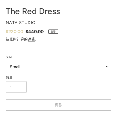
The Red Dress
供
NATA STUDIO
应
销
$220.00
常
$440.00
售罄
商
售
规
结账时计算的
运费
。
价
价
格
格
Size
数量
售罄