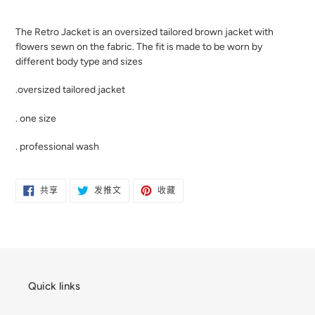
将
产
The Retro Jacket is an oversized tailored brown jacket with
品
flowers sewn on the fabric. The fit is made to be worn by
添
different body type and sizes
加
到
.oversized tailored jacket
您
的
. one size
购
物
. professional wash
车
在
在
固
共享
发推文
收藏
FACEBOOK
TWITTER
定
上
上
在
共
发
PINTEREST
享
推
上
文
Quick links