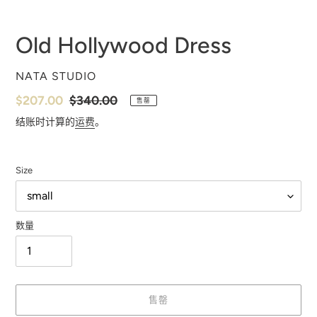
灯
灯
片
片
Old Hollywood Dress
供
NATA STUDIO
应
销
$207.00
常
$340.00
售罄
商
售
规
结账时计算的
运费
。
价
价
格
格
Size
数量
售罄