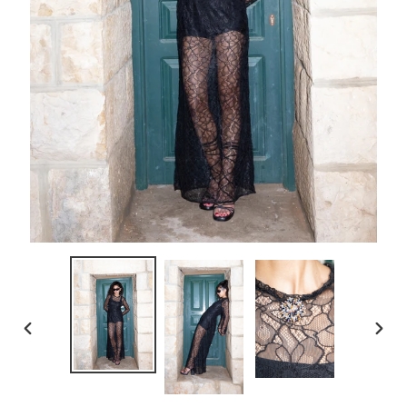
上
下
一
一
张
张
幻
幻