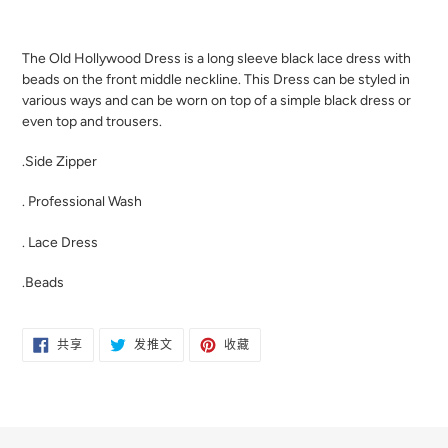
将
产
The Old Hollywood Dress is a long sleeve black lace dress with
品
beads on the front middle neckline. This Dress can be styled in
添
various ways and can be worn on top of a simple black dress or
加
even top and trousers.
到
您
.Side Zipper
的
购
. Professional Wash
物
车
. Lace Dress
.Beads
在
在
固
共享
发推文
收藏
FACEBOOK
TWITTER
定
上
上
在
共
发
PINTEREST
享
推
上
文