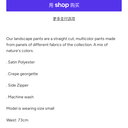
更多支付选项
将
产
Our landscape pants are a straight cut, multicolor pants made
品
from panels of different fabrics of the collection. A mix of
添
nature's colors.
加
到
. Satin Polyester
您
的
. Crepe georgette
购
物
. Side Zipper
车
. Machine wash
Model is wearing size small
Waist: 73cm