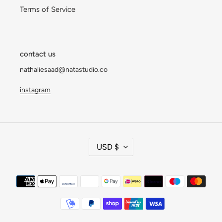
Terms of Service
contact us
nathaliesaad@natastudio.co
instagram
货
USD $
币
支
付
方
式