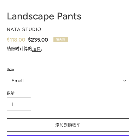
Landscape Pants
供
NATA STUDIO
应
销
$118.00
常
$235.00
销售额
商
售
规
结账时计算的
运费
。
价
价
格
格
Size
数量
添加到购物车