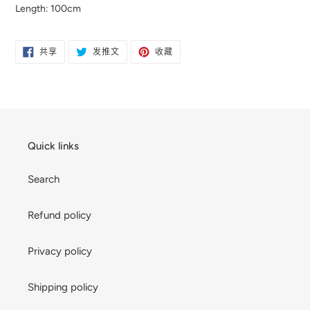
Length: 100cm
在
在
固
共享
发推文
收藏
FACEBOOK
TWITTER
定
上
上
在
共
发
PINTEREST
享
推
上
文
Quick links
Search
Refund policy
Privacy policy
Shipping policy