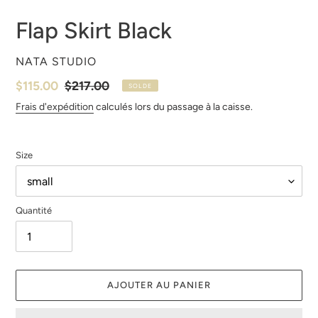
Flap Skirt Black
DISTRIBUTEUR
NATA STUDIO
Prix
$115.00
Prix
$217.00
SOLDE
réduit
normal
Frais d'expédition
calculés lors du passage à la caisse.
Size
Quantité
AJOUTER AU PANIER