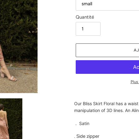
Quantité
AJ
Plus
Ajout
d'un
Our Bliss Skirt Floral has a wai
produit
manipulation of 3D lines. An Alin
à
votre
. Satin
panier
. Side zipper