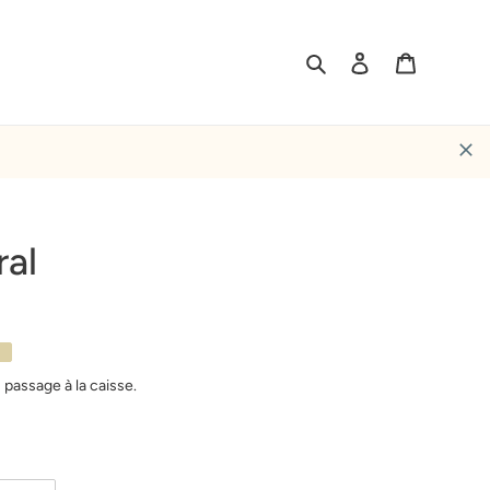
Rechercher
Se connecter
Panier
ral
E
 passage à la caisse.