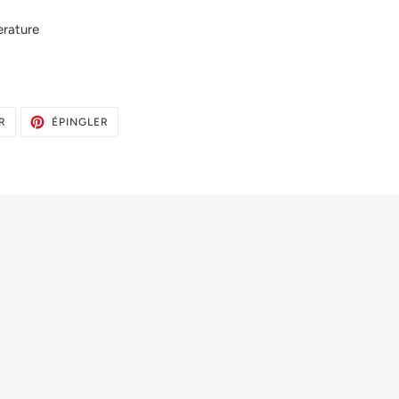
erature
TWEETER
ÉPINGLER
R
ÉPINGLER
SUR
SUR
TWITTER
PINTEREST