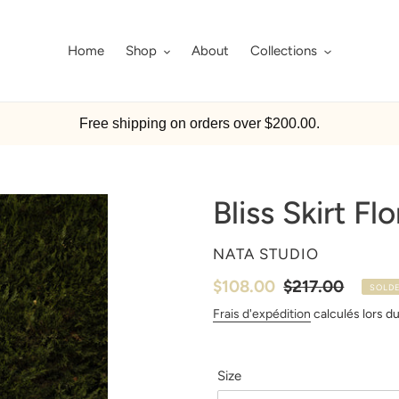
Home
Shop
About
Collections
Free shipping on orders over $200.00.
Bliss Skirt Flo
DISTRIBUTEUR
NATA STUDIO
Prix
$108.00
Prix
$217.00
SOLD
réduit
normal
Frais d'expédition
calculés lors du
Size