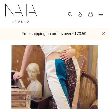
Passer
au
contenu
Rechercher
Se connecter
Panier
Free shipping on orders over €173.59.