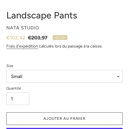
Landscape Pants
DISTRIBUTEUR
NATA STUDIO
Prix
€102,42
Prix
€203,97
SOLDE
réduit
normal
Frais d'expédition
calculés lors du passage à la caisse.
Size
Quantité
AJOUTER AU PANIER