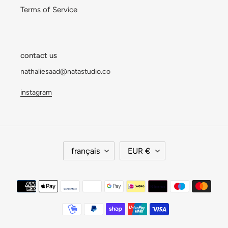
Terms of Service
contact us
nathaliesaad@natastudio.co
instagram
L
D
français
EUR €
A
E
N
V
G
I
Moyens
U
S
de
E
E
paiement