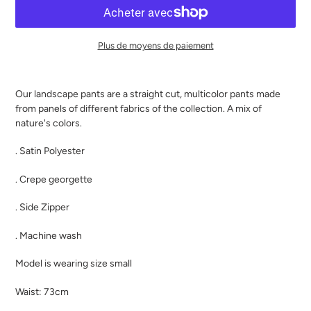
Plus de moyens de paiement
Ajout
d'un
Our landscape pants are a straight cut, multicolor pants made
produit
from panels of different fabrics of the collection. A mix of
à
nature's colors.
votre
panier
. Satin Polyester
. Crepe georgette
. Side Zipper
. Machine wash
Model is wearing size small
Waist: 73cm