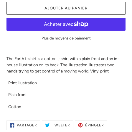
AJOUTER AU PANIER
Plus de moyens de paiement
Ajout
d'un
The Earth t-shirt is a cotton t-shirt with a plain front and an in-
produit
house illustration on its back. The illustration illustrates two
à
hands trying to get control of a moving world. Vinyl print
votre
panier
. Print illustration
. Plain front
. Cotton
PARTAGER
TWEETER
ÉPINGLER
PARTAGER
TWEETER
ÉPINGLER
SUR
SUR
SUR
FACEBOOK
TWITTER
PINTEREST