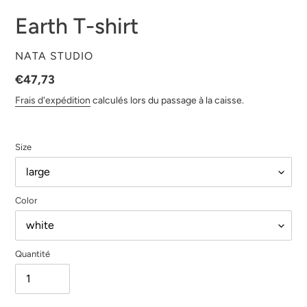
Earth T-shirt
DISTRIBUTEUR
NATA STUDIO
Prix
€47,73
normal
Frais d'expédition
calculés lors du passage à la caisse.
Size
Color
Quantité