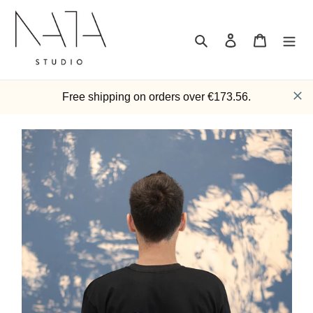
Passer
au
contenu
Rechercher
Se connecter
Panier
Free shipping on orders over €173.56.