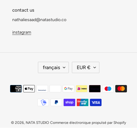
contact us
nathaliesaad@natastudio.co
instagram
L
D
français
EUR €
A
E
N
V
G
I
Moyens
U
S
de
E
E
paiement
© 2026,
NATA STUDIO
Commerce électronique propulsé par Shopify