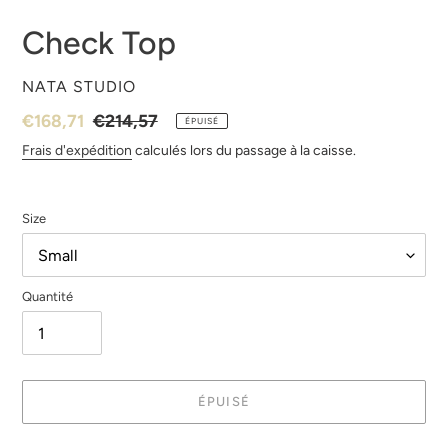
Check Top
DISTRIBUTEUR
NATA STUDIO
Prix
€168,71
Prix
€214,57
ÉPUISÉ
réduit
normal
Frais d'expédition
calculés lors du passage à la caisse.
Size
Quantité
ÉPUISÉ