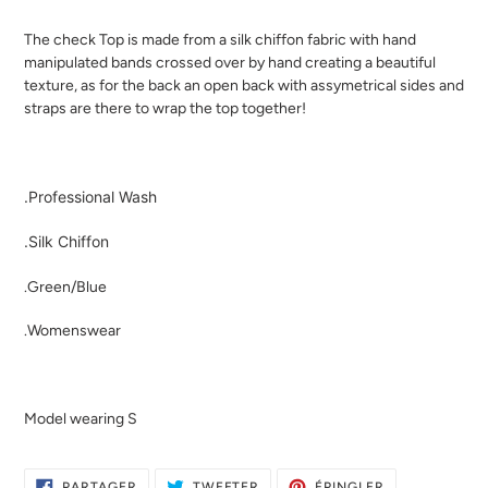
Ajout
d'un
The check Top is made from a silk chiffon fabric with hand
produit
manipulated bands crossed over by hand creating a beautiful
à
texture, as for the back an open back with assymetrical sides and
votre
straps are there to wrap the top together!
panier
.Professional Wash
.Silk Chiffon
.Green/Blue
.Womenswear
Model wearing S
PARTAGER
TWEETER
ÉPINGLER
PARTAGER
TWEETER
ÉPINGLER