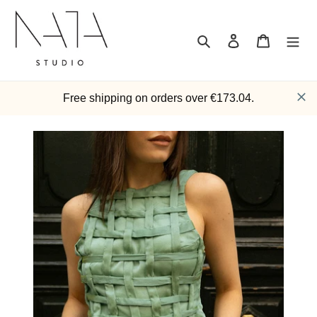
Passer
au
contenu
Rechercher
Se connecter
Panier
Free shipping on orders over €173.04.