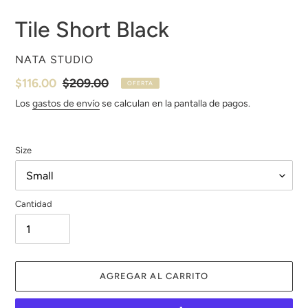
Tile Short Black
PROVEEDOR
NATA STUDIO
Precio
$116.00
Precio
$209.00
OFERTA
de
habitual
Los
gastos de envío
se calculan en la pantalla de pagos.
venta
Size
Cantidad
AGREGAR AL CARRITO