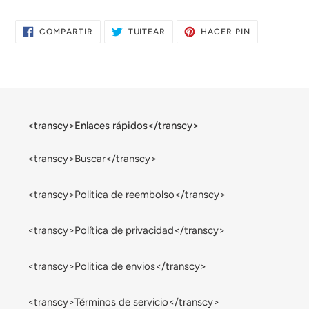
COMPARTIR
TUITEAR
PINEAR
COMPARTIR
TUITEAR
HACER PIN
EN
EN
EN
FACEBOOK
TWITTER
PINTEREST
<transcy>Enlaces rápidos</transcy>
<transcy>Buscar</transcy>
<transcy>Politica de reembolso</transcy>
<transcy>Política de privacidad</transcy>
<transcy>Politica de envios</transcy>
<transcy>Términos de servicio</transcy>