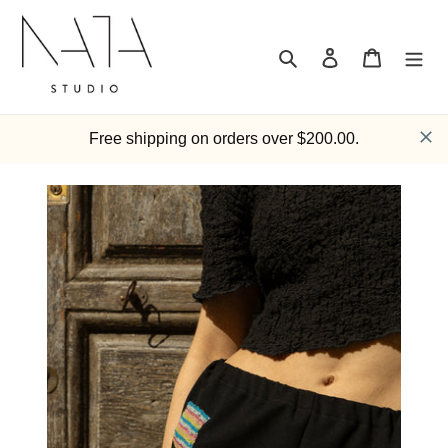
Ir
directamente
al
Buscar
Ingresar
Carrito
contenido
Free shipping on orders over $200.00.