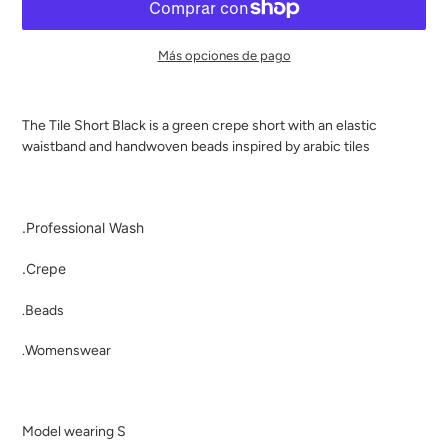
Más opciones de pago
Agregando
el
The Tile Short Black is a green crepe short with an elastic
producto
waistband and handwoven beads inspired by arabic tiles
a
tu
carrito
de
.Professional Wash
compra
.Crepe
.Beads
.Womenswear
Model wearing S