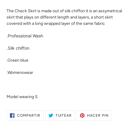
Agregando
el
The Check Skirt is made out of silk chiffon it is an assymetrical
producto
skirt that plays on different length and layers, a short skirt
a
covered with a long wrapped layer of the same fabric
tu
carrito
.Professional Wash
de
compra
.Silk chiffon
.Green blue
.Womenswear
Model wearing S
COMPARTIR
TUITEAR
PINEAR
COMPARTIR
TUITEAR
HACER PIN
EN
EN
EN
FACEBOOK
TWITTER
PINTEREST