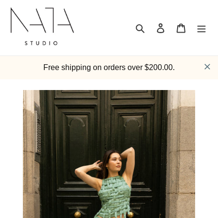
Ir
directamente
al
Buscar
Ingresar
Carrito
contenido
Free shipping on orders over $200.00.