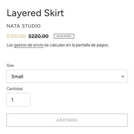
Layered Skirt
PROVEEDOR
NATA STUDIO
Precio
$150.00
Precio
$220.00
AGOTADO
de
habitual
Los
gastos de envío
se calculan en la pantalla de pagos.
venta
Size
Cantidad
AGOTADO